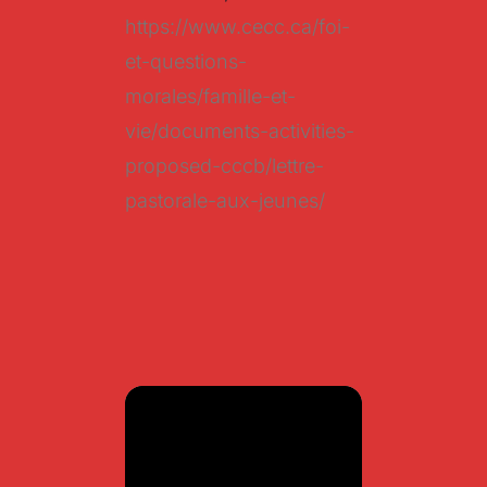
https://www.cecc.ca/foi-
et-questions-
morales/famille-et-
vie/documents-activities-
proposed-cccb/lettre-
pastorale-aux-jeunes/