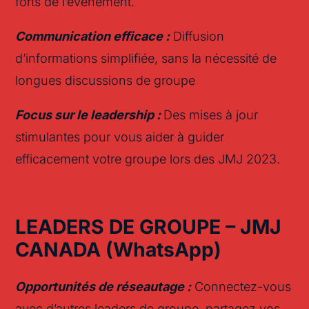
forts de l’événement.
Communication efficace :
Diffusion
d’informations simplifiée,
sans l
a
nécessit
é
de
long
ues
discuss
ions de
groupe
Focus sur le leadership :
Des mises à jour
stimulantes pour vous aider à guider
efficacement votre groupe lors des JMJ 2023.
LEADERS DE GROUPE – JMJ
CANADA
(
Whats
App)
Opportunités de réseautage :
Connectez-vous
avec d’autres leaders de groupe, partagez vos