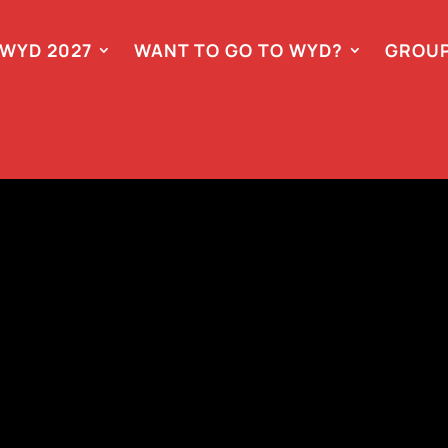
WYD 2027
WANT TO GO TO WYD?
GROUP