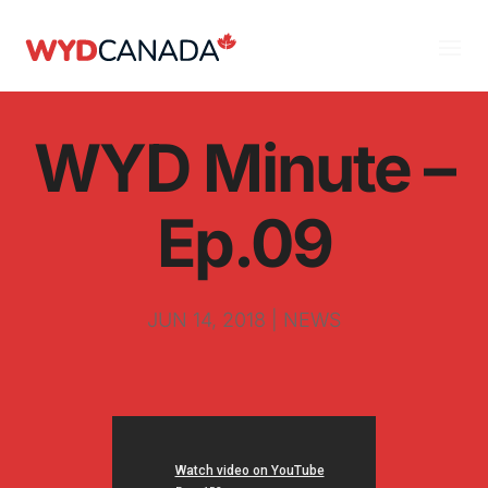
WYD Minute –
Ep.09
JUN 14, 2018
|
NEWS